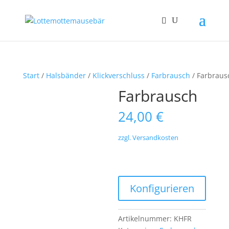
Start
/
Halsbänder
/
Klickverschluss
/
Farbrausch
/ Farbraus
Farbrausch
24,00
€
zzgl. Versandkosten
Press
Konfigurieren
the
Configure
button
Artikelnummer:
KHFR