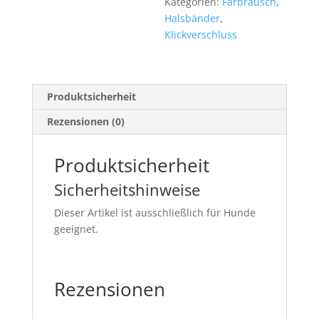
Kategorien:
Farbrausch
,
to
Halsbänder
,
enter
Klickverschluss
the
product
configurator
(next
Produktsicherheit
element)
Rezensionen (0)
Produktsicherheit
Sicherheitshinweise
Dieser Artikel ist ausschließlich für Hunde
geeignet.
Rezensionen